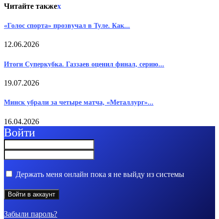
Читайте также
x
«Голос спорта» прозвучал в Туле. Как...
12.06.2026
Итоги Суперкубка. Газзаев оценил финал, серию...
19.07.2026
Минск убрали за четыре матча, «Металлург»...
16.04.2026
Войти
Держать меня онлайн пока я не выйду из системы
Забыли пароль?