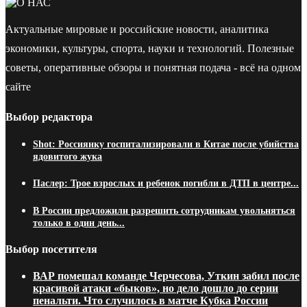
Актуальные мировые и российские новости, аналитика
экономики, культуры, спорта, науки и технологий. Полезные
советы, оперативные обзоры и понятная подача - всё на одном
сайте
Выбор редактора
Shot: Россиянку госпитализировали в Китае после убийства
ядовитого жука
Паслер: Трое взрослых и ребенок погибли в ДТП в центре...
В России предложили разрешить сотрудникам увольняться
только в один день...
Выбор посетителя
ВАР помешал команде Черчесова, Уткин забил после
красивой атаки «быков», но дело дошло до серии
пенальти. Что случилось в матче Кубка России