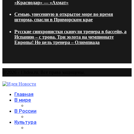
«Краснодар» — «Ахмат»
Семью, унесенную в открытое море во время
шторма, спасли в Приморском крае
Русские синхронистки скинули тренера в бассейн, а
Испанию – с трона. Три золота на чемпионате
Европы! Но цель тренера – Олимпиада
@2026 - 13idea.ru. Все права защищены.
Главная
В мире
В России
Культура