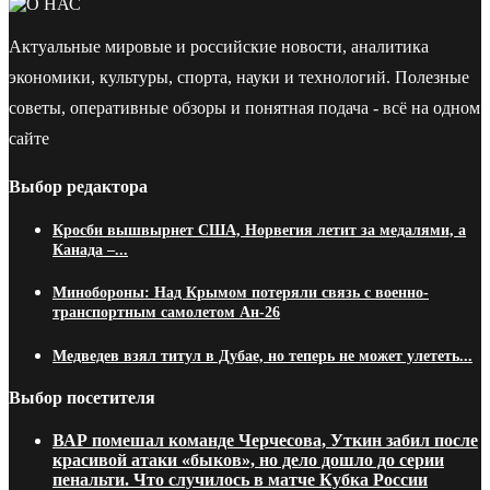
Актуальные мировые и российские новости, аналитика
экономики, культуры, спорта, науки и технологий. Полезные
советы, оперативные обзоры и понятная подача - всё на одном
сайте
Выбор редактора
Кросби вышвырнет США, Норвегия летит за медалями, а
Канада –...
Минобороны: Над Крымом потеряли связь с военно-
транспортным самолетом Ан-26
Медведев взял титул в Дубае, но теперь не может улететь...
Выбор посетителя
ВАР помешал команде Черчесова, Уткин забил после
красивой атаки «быков», но дело дошло до серии
пенальти. Что случилось в матче Кубка России