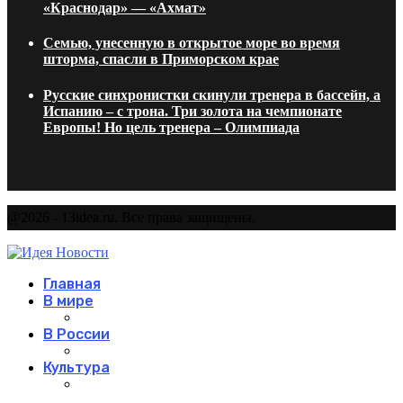
«Краснодар» — «Ахмат»
Семью, унесенную в открытое море во время
шторма, спасли в Приморском крае
Русские синхронистки скинули тренера в бассейн, а
Испанию – с трона. Три золота на чемпионате
Европы! Но цель тренера – Олимпиада
@2026 - 13idea.ru. Все права защищены.
Главная
В мире
В России
Культура