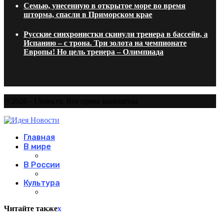
Семью, унесенную в открытое море во время
шторма, спасли в Приморском крае
Русские синхронистки скинули тренера в бассейн, а
Испанию – с трона. Три золота на чемпионате
Европы! Но цель тренера – Олимпиада
@2026 - 13idea.ru. Все права защищены.
Главная
В мире
В России
Культура
Читайте также
x