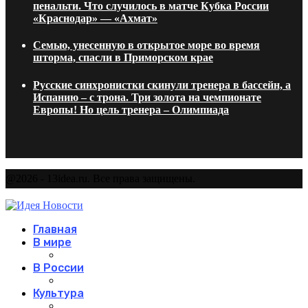
пенальти. Что случилось в матче Кубка России
«Краснодар» — «Ахмат»
Семью, унесенную в открытое море во время
шторма, спасли в Приморском крае
Русские синхронистки скинули тренера в бассейн, а
Испанию – с трона. Три золота на чемпионате
Европы! Но цель тренера – Олимпиада
@2026 - 13idea.ru. Все права защищены.
Главная
В мире
В России
Культура