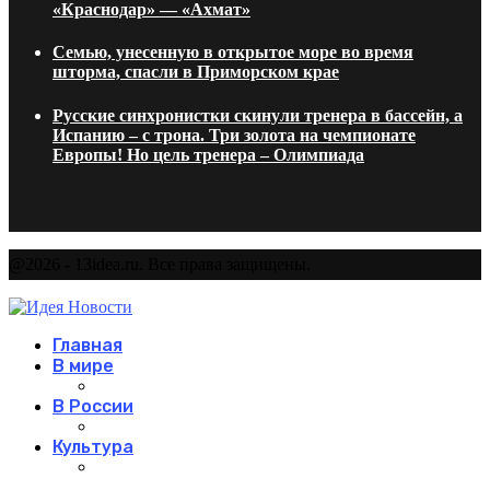
«Краснодар» — «Ахмат»
Семью, унесенную в открытое море во время
шторма, спасли в Приморском крае
Русские синхронистки скинули тренера в бассейн, а
Испанию – с трона. Три золота на чемпионате
Европы! Но цель тренера – Олимпиада
@2026 - 13idea.ru. Все права защищены.
Главная
В мире
В России
Культура