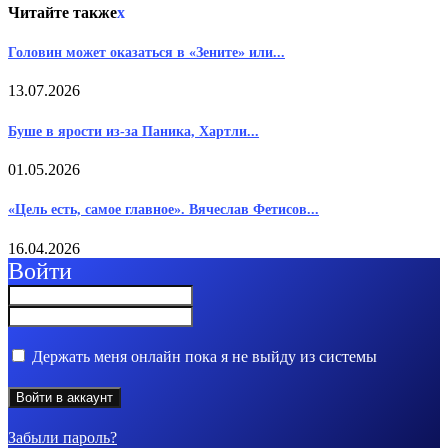
Читайте также
x
Головин может оказаться в «Зените» или...
13.07.2026
Буше в ярости из-за Паника, Хартли...
01.05.2026
«Цель есть, самое главное». Вячеслав Фетисов...
16.04.2026
Войти
Держать меня онлайн пока я не выйду из системы
Забыли пароль?