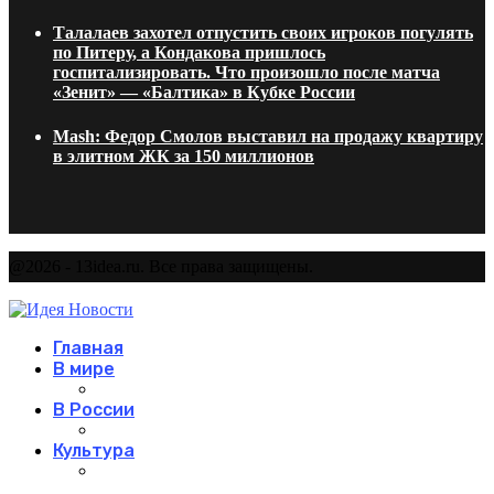
Талалаев захотел отпустить своих игроков погулять
по Питеру, а Кондакова пришлось
госпитализировать. Что произошло после матча
«Зенит» — «Балтика» в Кубке России
Mash: Федор Смолов выставил на продажу квартиру
в элитном ЖК за 150 миллионов
@2026 - 13idea.ru. Все права защищены.
Главная
В мире
В России
Культура