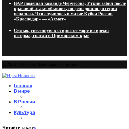
ВАР помешал команде Черчесова, Уткин забил после
красивой атаки «быков», но дело дошло до серии
пенальти. Что случилось в матче Кубка России
«Краснодар» — «Ахмат»
Семью, унесенную в открытое море во время
шторма, спасли в Приморском крае
@2026 - 13idea.ru. Все права защищены.
Главная
В мире
В России
Культура
Читайте также
x