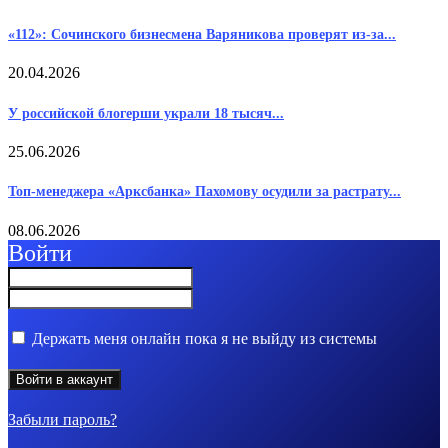
«112»: Сочинского бизнесмена Варяникова проверят из-за...
20.04.2026
У российской блогерши украли 18 тысяч...
25.06.2026
Топ-менеджера «Арксбанка» Пахомову осудили за растрату...
08.06.2026
Войти
Держать меня онлайн пока я не выйду из системы
Забыли пароль?