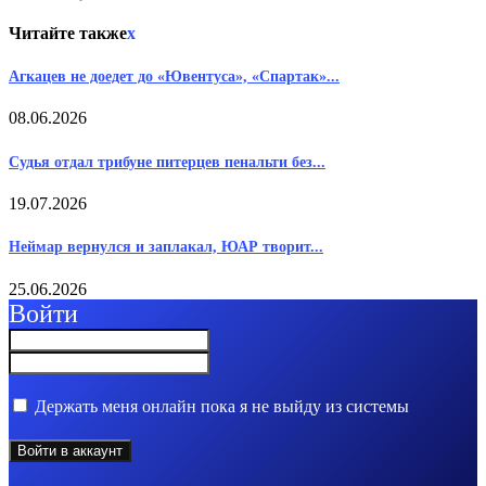
Читайте также
x
Агкацев не доедет до «Ювентуса», «Спартак»...
08.06.2026
Судья отдал трибуне питерцев пенальти без...
19.07.2026
Неймар вернулся и заплакал, ЮАР творит...
25.06.2026
Войти
Держать меня онлайн пока я не выйду из системы