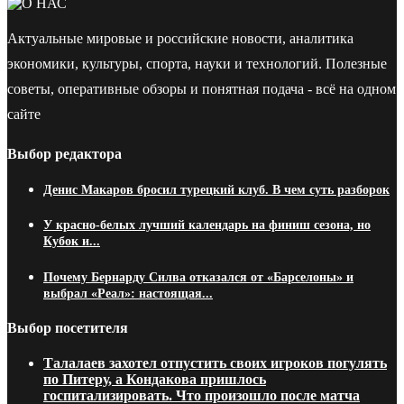
Актуальные мировые и российские новости, аналитика
экономики, культуры, спорта, науки и технологий. Полезные
советы, оперативные обзоры и понятная подача - всё на одном
сайте
Выбор редактора
Денис Макаров бросил турецкий клуб. В чем суть разборок
У красно-белых лучший календарь на финиш сезона, но
Кубок и...
Почему Бернарду Силва отказался от «Барселоны» и
выбрал «Реал»: настоящая...
Выбор посетителя
Талалаев захотел отпустить своих игроков погулять
по Питеру, а Кондакова пришлось
госпитализировать. Что произошло после матча